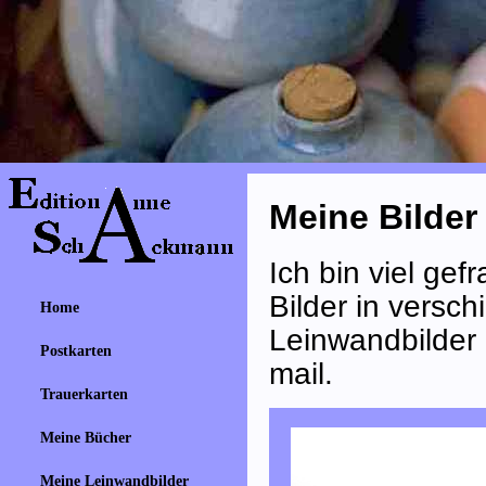
Meine Bilder
Ich bin viel gef
Bilder in versc
Home
Leinwandbilder e
Postkarten
mail.
Trauerkarten
Meine Bücher
Meine Leinwandbilder